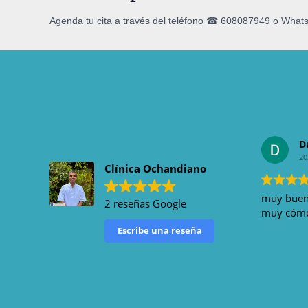
Agenda tu cita a través del teléfono ☎ 608087949 o What
D
20
Clínica Ochandiano
muy bueno
2 reseñas Google
muy cómod
Escribe una reseña