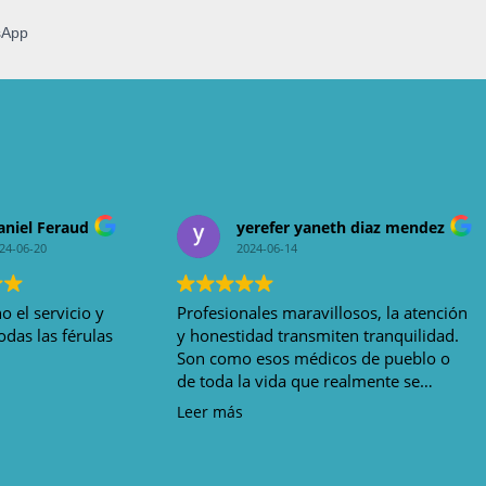
sApp
aniel Feraud
yerefer yaneth diaz mendez
24-06-20
2024-06-14
 el servicio y
Profesionales maravillosos, la atención
as las férulas
y honestidad transmiten tranquilidad.
Son como esos médicos de pueblo o
de toda la vida que realmente se
interesan por uno.
Leer más