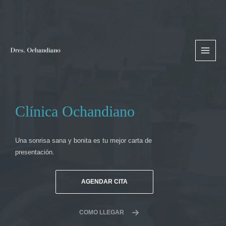
Ir
MAIN
al
MEN
contenido
Clínica Ochandiano
Una sonrisa sana y bonita es tu mejor carta de
presentación.
AGENDAR CITA
COMO LLEGAR