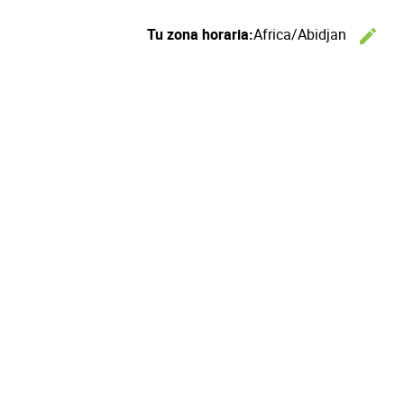
C
Tu zona horaria:
Africa/Abidjan
edit